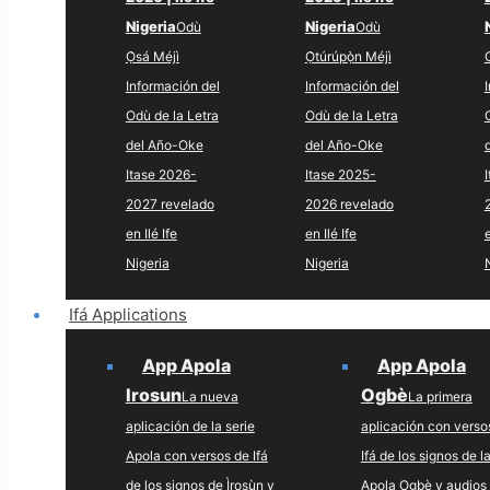
Nigeria
Nigeria
Odù
Odù
Ọ̀sá Méjì
Ọ̀túrúpọ̀n Méjì
Información del
Información del
Odù de la Letra
Odù de la Letra
del Año-Oke
del Año-Oke
Itase 2026-
Itase 2025-
2027 revelado
2026 revelado
en Ilé Ife
en Ilé Ife
e
Nigeria
Nigeria
Ifá Applications
App Apola
App Apola
Irosun
Ogbè
La nueva
La primera
aplicación de la serie
aplicación con verso
Apola con versos de Ifá
Ifá de los signos de l
de los signos de Ìrosùn y
Apola Ogbè y audios