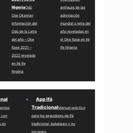
Nigeria
Odù
antiguas de las
Ose Okanran
adivinación
Información del
mundial o letra del
Odù de la Letra
año reveladas en
del año – Oke
el Oke Itase en Ilé
Itase 2021 –
Ife Nigeria
2022 revelado
en Ilé Ife
Nigéria
onal
App Ifá
Tradicional
mentos
Manual práctico
l con
para los seguidores de Ifá
s en
tradicional, babalawo y no
iniciados