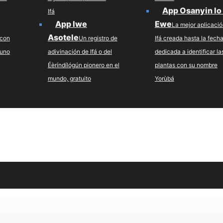
App Osanyin lo
Ifá
App Iwe
Ewe
La mejor aplicació
Asotele
 con
Un registro de
Ifá creada hasta la fech
 uno
adivinación de Ifá o del
dedicada a identificar la
Éèríndílógún pionero en el
plantas con su nombre
mundo, gratuito
Yorùbá