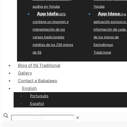
audios en Yoruba
Yoruba
App Idafa
App Idasa
Idàfá
Una
contiene un resumen e
aplicación exclusiva
interpretación de los
información de cada
versos tradicionales
de los signos de
inéditos de los 256 signos
Eerindilogun
de Ifá
Tradicional
Blog of Ifá Traditional
Gallery
Contact a Babalawo
English
Português
Español
✕