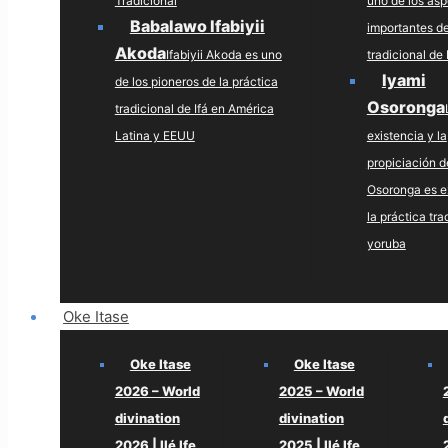
Tradicional
uno de los as
Babalawo Ifabiyii
importantes de
Akoda
Ifabiyii Akoda es uno
tradicional de 
Iyami
de los pioneros de la práctica
Osoronga
tradicional de Ifá en América
Latina y EEUU
existencia y la
propiciación d
Osoronga es e
la práctica tra
yoruba
Oke Itase
Oke Itase
Oke Itase
2026 – World
2025 – World
divination
divination
2026 | Ilé Ife
2025 | Ilé Ife