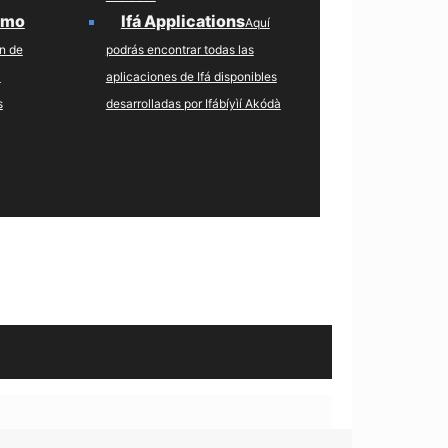
 mo
Ifá Applications
Aquí
n de
podrás encontrar todas las
a
aplicaciones de Ifá disponibles
s
desarrolladas por Ifábíyìí Akódà