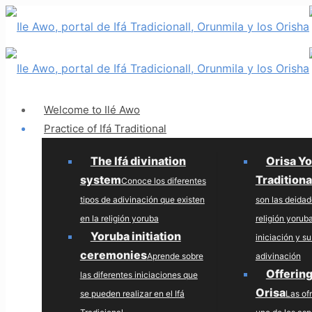
Welcome to Ilé Awo
Practice of Ifá Traditional
The Ifá divination
Orisa Y
system
Traditiona
Conoce los diferentes
tipos de adivinación que existen
son las deidad
en la religión yoruba
religión yorub
Yoruba initiation
iniciación y su
ceremonies
Aprende sobre
adivinación
Offering
las diferentes iniciaciones que
Orisa
se pueden realizar en el Ifá
Las of