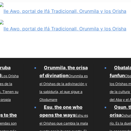
oruba
Orunmila, the orisa
Obatala
l
of divination
funfun
Los Orisha
Orunmila es
Oba
es de la
el Orishas de la adivinación y
los Orishas 
a. Tienen su
la sabiduría, el que sigue a
de la cultur
 propia
Olodumare
del Aba y el 
Esu, the one who
Osun, th
s to the
opens the ways
orisa
Eshu es
Oshun
rendas son
el Orishas que cambia la mala
río. Es la du