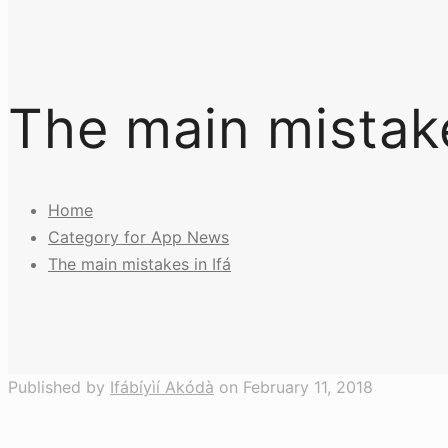
The main mistake
Home
Category for App News
The main mistakes in Ifá
Published by
Ifábíyìí Akódà
on
February 11, 2018