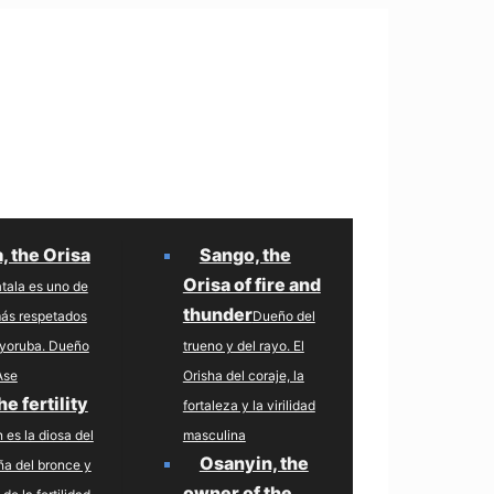
, the Orisa
Sango, the
Orisa of fire and
tala es uno de
thunder
más respetados
Dueño del
a yoruba. Dueño
trueno y del rayo. El
Ase
Orisha del coraje, la
e fertility
fortaleza y la virilidad
 es la diosa del
masculina
Osanyin, the
eña del bronce y
owner of the