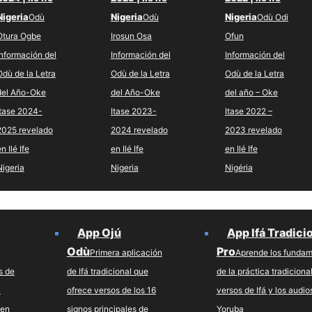
Nigeria
Nigeria
Nigeria
Odù
Odù
Odù Odi
Otura Ogbe
Irosun Osa
Ofun
Información del
Información del
Información del
Odù de la Letra
Odù de la Letra
Odù de la Letra
del Año-Oke
del Año-Oke
del año – Oke
Itase 2024-
Itase 2023-
Itase 2022 –
2025 revelado
2024 revelado
2023 revelado
n Ilé Ife
en Ilé Ife
en Ilé Ife
Nigeria
Nigeria
Nigéria
App Ojú
App Ifá Tradici
Odù
Pro
Primera aplicación
Aprende los funda
s de
de Ifá tradicional que
de la práctica tradiciona
a
ofrece versos de los 16
versos de Ifá y los audio
 en
signos principales de
Yoruba