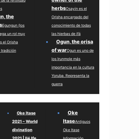
de la fertilidad
herbs
es
Osayin es el
n, the
Orisha encargado del
s
Egungun (los
conocimiento de todas
uega un rol muy
las hierbas de ifá
Ogun, the orisa
s el Orisha
of war
 tradición
Ogun es uno de
los Irunmole más
importancia en la cultura
Yoruba. Representa la
guerra
Oke
Oke Itase
Itase
2021 – World
Antiguos
divination
Oke Itase
2021 | Ilé Ife
Información