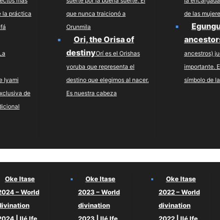
pectos más
suerte por la buena suerte. El
la encargada 
 la práctica
que nunca traicionó a
de las mujer
Egungu
Ifá
Orunmila
Ori, the Orisa of
ancestor
destiny
La
Orí es el Orishas
ancestros) j
yoruba que representa el
importante. E
e Iyami
destino que elegimos al nacer.
símbolo de la
xclusiva de
Es nuestra cabeza
dicional
Oke Itase
Oke Itase
Oke Itase
2024 – World
2023 – World
2022 – World
divination
divination
divination
2024 | Ilé Ife
2023 | Ilé Ife
2022 | Ilé Ife