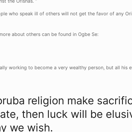
st the Orishas. ”
le who speak ill of others will not get the favor of any Or
more about others can be found in Ogbe Se:
cally working to become a very wealthy person, but all his 
oruba religion make sacrific
te, then luck will be elusiv
ay we wish.