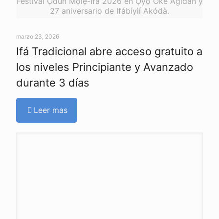
Festival Ọdún Mọlẹ-Ifá 2026 en Ọ̀yọ́ Òkè Agidàn y
27 aniversario de Ifábíyìí Akódà.
marzo 23, 2026
Ifá Tradicional abre acceso gratuito a
los niveles Principiante y Avanzado
durante 3 días
Leer mas