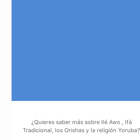
babalawo acompañados de sus omo awo
(aprendices de Ifá) para propiciar a Orunmila.
Muchos aprovechan para realizar una
adivinación de Ifá y realizar las ofrendas
necesarias del signo de Ifá. Es este caso se
recitan versos de Orunmila y que hagan
referencia al Itadogun. Para saber más sobre
este día de Ifá, puedes descargar la
aplicación
Ojú Odù
.
¿Quieres saber más sobre Ilé Awo , Ifá
Tradicional, los Orishas y la religión Yoruba