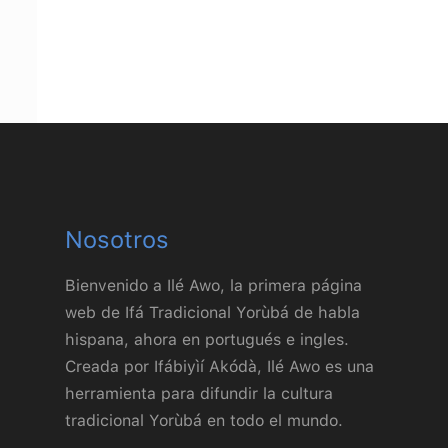
Consúltanos
Nosotros
Bienvenido a Ilé Awo, la primera página
web de Ifá Tradicional Yorùbá de habla
hispana, ahora en portugués e ingles.
Creada por Ifábiyìí Akódà, Ilé Awo es una
herramienta para difundir la cultura
tradicional Yorùbá en todo el mundo.