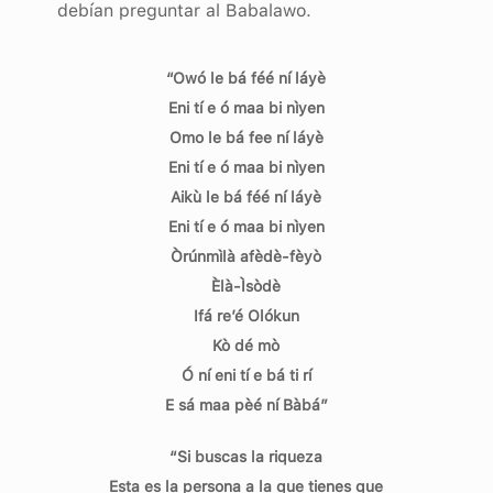
debían preguntar al Babalawo.
“Owó le bá féé ní láyè
Eni tí e ó maa bi nìyen
Omo le bá fee ní láyè
Eni tí e ó maa bi nìyen
Aikù le bá féé ní láyè
Eni tí e ó maa bi nìyen
Òrúnmìlà afèdè-fèyò
Èlà-Ìsòdè
Ifá re’é Olókun
Kò dé mò
Ó ní eni tí e bá ti rí
E sá maa pèé ní Bàbá”
“Si buscas la riqueza
Esta es la persona a la que tienes que