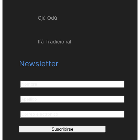
Ojú Odù
Ifá Tradicional
Newsletter