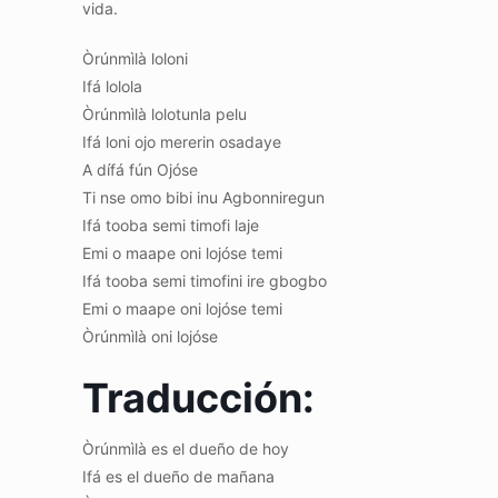
vida.
Òrúnmìlà loloni
Ifá lolola
Òrúnmìlà lolotunla pelu
Ifá loni ojo mererin osadaye
A dífá fún Ojóse
Ti nse omo bibi inu Agbonniregun
Ifá tooba semi timofi laje
Emi o maape oni lojóse temi
Ifá tooba semi timofini ire gbogbo
Emi o maape oni lojóse temi
Òrúnmìlà oni lojóse
Traducción:
Òrúnmìlà es el dueño de hoy
Ifá es el dueño de mañana