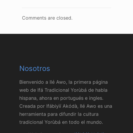
Comments are closed.
Nosotros
Bienvenido a Ilé Awo, la primera página
web de Ifá Tradicional Yorùbá de habla
hispana, ahora en portugués e ingles.
Creada por Ifábiyìí Akódà, Ilé Awo es una
herramienta para difundir la cultura
tradicional Yorùbá en todo el mundo.