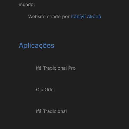
mundo.
Website criado por
Ifábíyìí Akódà
Aplicações
Ifá Tradicional Pro
Ojú Odù
Ifá Tradicional