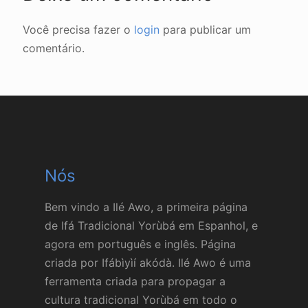
Você precisa fazer o
login
para publicar um
comentário.
Nós
Bem vindo a Ilé Awo, a primeira página
de Ifá Tradicional Yorùbá em Espanhol, e
agora em português e inglês. Página
criada por Ifábìyìí akódà. Ilé Awo é uma
ferramenta criada para propagar a
cultura tradicional Yorùbá em todo o