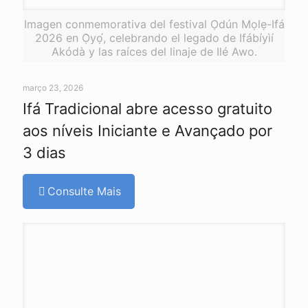
Imagen conmemorativa del festival Ọdún Mọlẹ-Ifá
2026 en Ọ̀yọ́, celebrando el legado de Ifábíyìí
Akódà y las raíces del linaje de Ilé Awo.
março 23, 2026
Ifá Tradicional abre acesso gratuito
aos níveis Iniciante e Avançado por
3 dias
Consulte Mais