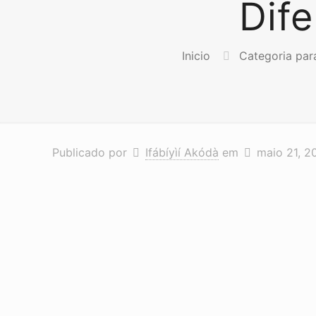
Dif
Inicio
Categoria par
Publicado por
Ifábíyìí Akódà
em
maio 21, 2