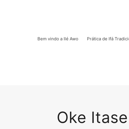
Bem vindo a Ilé Awo
Prática de Ifá Tradic
Oke Itase