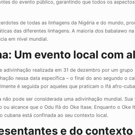
ntes do evento público, garantindo que todos os aspectos 
cerdotes de todas as linhagens da Nigéria e do mundo, pr
áticas das diferentes linhagens. A maioria dos babalawo n
cia em nível mundial.
a: Um evento local com a
de adivinhação realizada em 31 de dezembro por um grupo 
hação nessa data específica – o final do ano segundo o c
ualmente é seguida por aqueles que praticam o Ifá afro-
a não pode ser considerada uma adivinhação mundial. Sua 
u alcance que o Odu Ifá do Oke Itase. Enquanto o Oke Ita
no cubana está confinada ao seu contexto local.
esentantes e do contexto