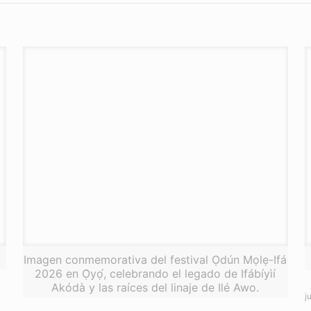
a
Imagen conmemorativa del festival Ọdún Mọlẹ-Ifá
2026 en Ọ̀yọ́, celebrando el legado de Ifábíyìí
Akódà y las raíces del linaje de Ilé Awo.
j