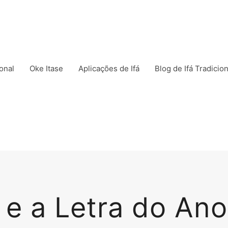
ional
Oke Itase
Aplicações de Ifá
Blog de Ifá Tradicion
 e a Letra do An