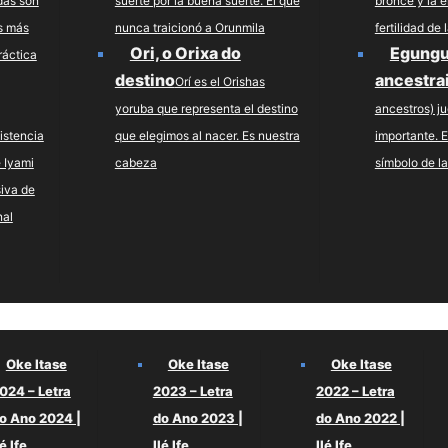
das son
suerte por la buena suerte. El que
bronce y la 
s más
nunca traicionó a Orunmila
fertilidad de
Ori, o Orixa do
Egungu
ráctica
destino
ancestra
Orí es el Orishas
yoruba que representa el destino
ancestros) j
istencia
que elegimos al nacer. Es nuestra
importante. E
e Iyami
cabeza
símbolo de la
iva de
nal
Oke Itase
Oke Itase
Oke Itase
024 – Letra
2023 – Letra
2022 – Letra
o Ano 2024 |
do Ano 2023 |
do Ano 2022 |
lé Ife
Ilé Ife
Ilé Ife