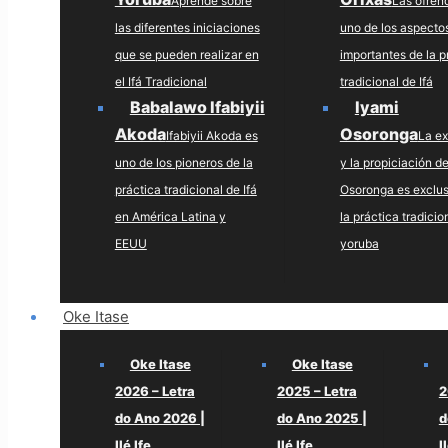
Aprende sobre
Las ofren
las diferentes iniciaciones
uno de los aspecto
que se pueden realizar en
importantes de la p
el Ifá Tradicional
tradicional de Ifá
Babalawo Ifabiyii
Iyami
Akoda
Osoronga
Ifabiyii Akoda es
La ex
uno de los pioneros de la
y la propiciación d
práctica tradicional de Ifá
Osoronga es exclus
en América Latina y
la práctica tradicio
EEUU
yoruba
Oke Itase
Oke Itase
Oke Itase
2026 – Letra
2025 – Letra
2
do Ano 2026 |
do Ano 2025 |
d
Ilé Ife
Ilé Ife
I