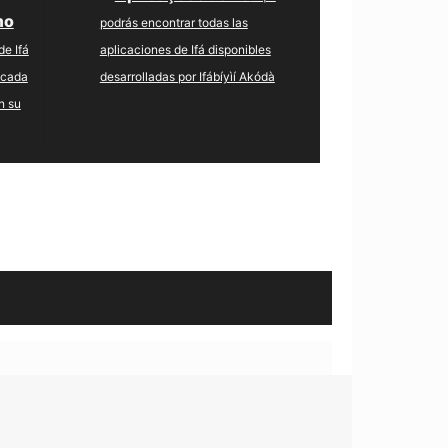
mo
podrás encontrar todas las
de Ifá
aplicaciones de Ifá disponibles
icada
desarrolladas por Ifábíyìí Akódà
n su