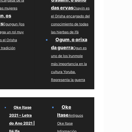
encargada de la
das ervas
 las mujeres
Osayin es
n, os
el Orisha encargado del
is
Egungun (los
conocimiento de todas
uega un rol muy
las hierbas de ifá
Ogum, o orixa
s el Orisha
da guerra
 tradición
Ogun es
uno de los Irunmole
más importancia en la
cultura Yoruba.
Representa la guerra
Oke
Oke Itase
Itase
2021 – Letra
Antiguos
do Ano 2021 |
Oke Itase
Ilé Ife
Información