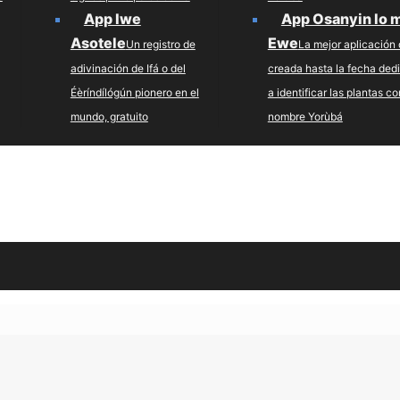
App Iwe
App Osanyin lo 
Asotele
Ewe
Un registro de
La mejor aplicación 
adivinación de Ifá o del
creada hasta la fecha ded
Éèríndílógún pionero en el
a identificar las plantas co
mundo, gratuito
nombre Yorùbá