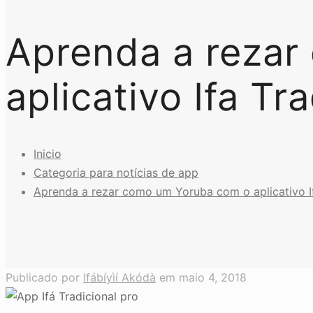
Aprenda a rezar
aplicativo Ifa Tr
Inicio
Categoria para notícias de app
Aprenda a rezar como um Yoruba com o aplicativo If
Publicado por
Ifábíyìí Akódà
em
maio 4, 2018