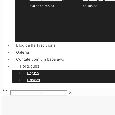
audios en Yoruba
en Yoruba
Blog de Ifá Tradicional
Galeria
Contate com um babalawo
Português
English
Español
✕