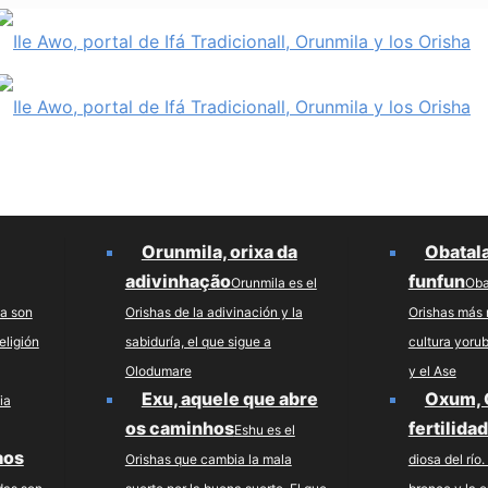
Orunmila, orixa da
Obatala
adivinhação
funfun
Orunmila es el
Oba
ha son
Orishas de la adivinación y la
Orishas más 
eligión
sabiduría, el que sigue a
cultura yoru
Olodumare
y el Ase
Exu, aquele que abre
Oxum, 
ia
os caminhos
fertilida
Eshu es el
aos
Orishas que cambia la mala
diosa del río