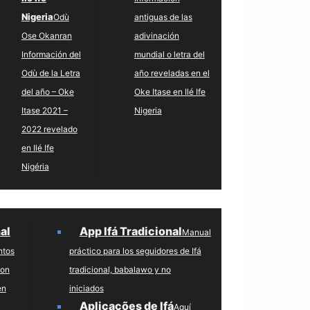
Nigeria
Odù
antiguas de las
Ose Okanran
adivinación
Información del
mundial o letra del
Odù de la Letra
año reveladas en el
del año – Oke
Oke Itase en Ilé Ife
Itase 2021 –
Nigeria
2022 revelado
en Ilé Ife
Nigéria
al
App Ifá Tradicional
Manual
ntos
práctico para los seguidores de Ifá
con
tradicional, babalawo y no
en
iniciados
Aplicações de Ifá
Aquí