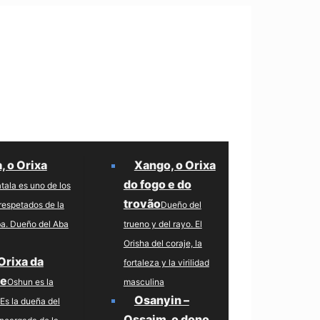
, o Orixa
Xango, o Orixa
do fogo e do
tala es uno de los
trovão
respetados de la
Dueño del
ba. Dueño del Aba
trueno y del rayo. El
Orisha del coraje, la
Orixa da
fortaleza y la virilidad
de
Oshun es la
masculina
Osanyin –
. Es la dueña del
Ossaim, o dono