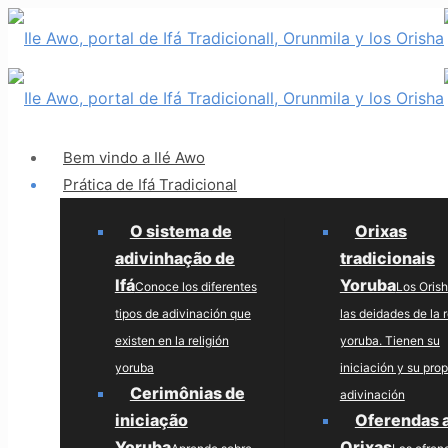
Bem vindo a Ilé Awo
Prática de Ifá Tradicional
O sistema de
Orixas
adivinhação de
tradicionais
Ifá
Yoruba
Conoce los diferentes
Los Oris
tipos de adivinación que
las deidades de la r
existen en la religión
yoruba. Tienen su
yoruba
iniciación y su prop
Cerimônias de
adivinación
iniciação
Oferendas 
Yoruba
Orixas