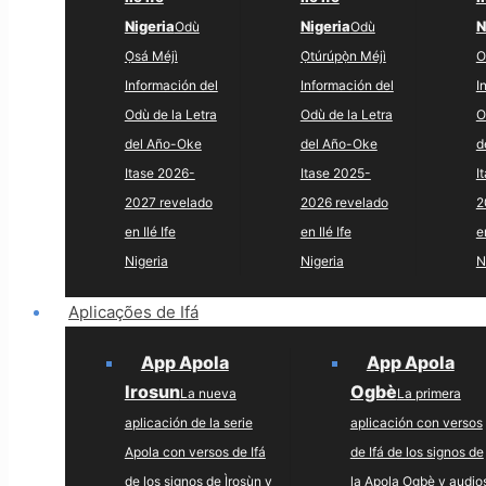
Nigeria
Nigeria
N
Odù
Odù
Ọ̀sá Méjì
Ọ̀túrúpọ̀n Méjì
O
Información del
Información del
I
Odù de la Letra
Odù de la Letra
O
del Año-Oke
del Año-Oke
d
Itase 2026-
Itase 2025-
I
2027 revelado
2026 revelado
2
en Ilé Ife
en Ilé Ife
e
Nigeria
Nigeria
N
Aplicações de Ifá
App Apola
App Apola
Irosun
Ogbè
La nueva
La primera
aplicación de la serie
aplicación con versos
Apola con versos de Ifá
de Ifá de los signos de
de los signos de Ìrosùn y
la Apola Ogbè y audio