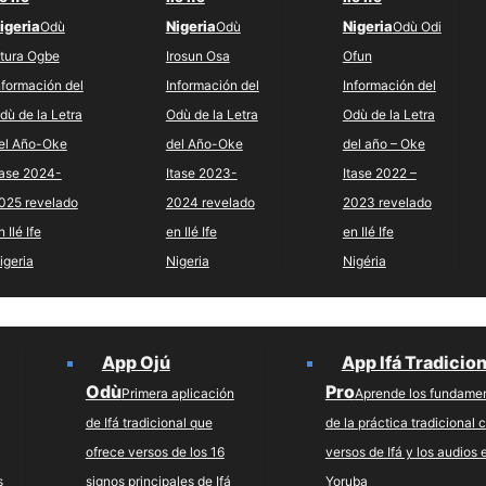
igeria
Nigeria
Nigeria
Odù
Odù
Odù Odi
tura Ogbe
Irosun Osa
Ofun
nformación del
Información del
Información del
dù de la Letra
Odù de la Letra
Odù de la Letra
el Año-Oke
del Año-Oke
del año – Oke
tase 2024-
Itase 2023-
Itase 2022 –
025 revelado
2024 revelado
2023 revelado
n Ilé Ife
en Ilé Ife
en Ilé Ife
igeria
Nigeria
Nigéria
App Ojú
App Ifá Tradicion
Odù
Pro
Primera aplicación
Aprende los fundame
de Ifá tradicional que
de la práctica tradicional 
ofrece versos de los 16
versos de Ifá y los audios 
s
signos principales de Ifá
Yoruba